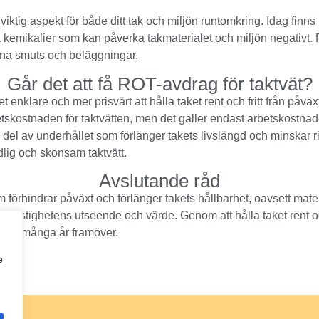
a en viktig aspekt för både ditt tak och miljön runtomkring. Idag
rka kemikalier som kan påverka takmaterialet och miljön negativt. 
sna smuts och beläggningar.
Går det att få ROT-avdrag för taktvät?
 det enklare och mer prisvärt att hålla taket rent och fritt från 
tskostnaden för taktvätten, men det gäller endast arbetskostnad
tig del av underhållet som förlänger takets livslängd och minskar
dlig och skonsam taktvätt.
Avslutande råd
m förhindrar påväxt och förlänger takets hållbarhet, oavsett mate
ttra fastighetens utseende och värde. Genom att hålla taket ren
ler i många år framöver.
e