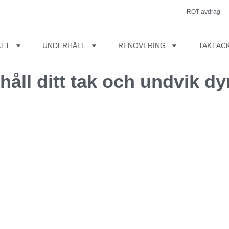
ROT-avdrag
ÄTT
UNDERHÅLL
RENOVERING
TAKTÄC
håll ditt tak och undvik d