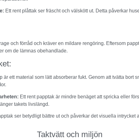
e:
Ett rent plåttak ser fräscht och välskött ut. Detta påverkar hu
e och förråd och kräver en mildare rengöring. Eftersom papptak
oner om de lämnas obehandlade.
ket:
 är ett material som lätt absorberar fukt. Genom att tvätta bort 
or.
arheten:
Ett rent papptak är mindre benäget att spricka eller fö
länger takets livslängd.
apptak ser betydligt bättre ut och påverkar det visuella intrycket 
Taktvätt och miljön