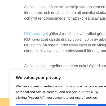
Att tvätta taket på ett miljövänligt sätt kan var
för naturen, och det är alltid bra att undvika sta
och milt rengöringsmedel för att skonsamt avläg
ROT-avdraget
gäller även för taktvätt, vilket gör
ROT-avdraget kan du dra av upp till 30 % av arbe
utrustning. Att regelbundet tvätta taket är en vik
ekonomiskt att anlita en professionell för en grun
Att tvätta taket regelbundet är en enkel åtgärd so
inte bara bevara takets funktion utan även förbä
We value your privacy
för kostsamma reparationer och få ett tak som hål
We use cookies to enhance your browsing experience, serv
personalised ads or content, and analyse our traffic. By
clicking "Accept All", you consent to our use of cookies.