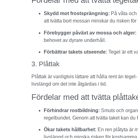
Fördelar med att tvätta tegelta
Skydd mot frostsprängning:
På våta och 
att tvätta bort mossan minskar du risken för 
Förebygger påväxt av mossa och alger:
behovet av dyrare underhåll.
Förbättrar takets utseende:
Tegel är ett v
3. Plåttak
Plåttak är vanligtvis lättare att hålla rent än te
livslängd om det inte åtgärdas i tid.
Fördelar med att tvätta plåttake
Förhindrar rostbildning:
Smuts och organis
regelbundet. Genom att tvätta taket kan du hå
Ökar takets hållbarhet:
En ren plåtyta är m
livslängd och minska risken för kostsamma 