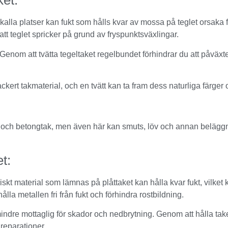
ket:
kalla platser kan fukt som hålls kvar av mossa på teglet orsak
att teglet spricker på grund av fryspunktsväxlingar.
Genom att tvätta tegeltaket regelbundet förhindrar du att påväxten
ackert takmaterial, och en tvätt kan ta fram dess naturliga färger
gel- och betongtak, men även här kan smuts, löv och annan beläggni
t:
kt material som lämnas på plåttaket kan hålla kvar fukt, vilket k
lla metallen fri från fukt och förhindra rostbildning.
indre mottaglig för skador och nedbrytning. Genom att hålla take
reparationer.