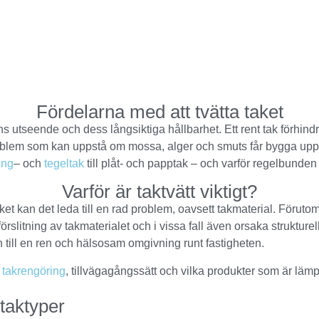
Fördelarna med att tvätta taket
ens utseende och dess långsiktiga hållbarhet. Ett rent tak förhind
blem som kan uppstå om mossa, alger och smuts får bygga upp si
ong
– och
tegeltak
till plåt- och papptak – och varför regelbunden t
Varför är taktvätt viktigt?
t kan det leda till en rad problem, oavsett takmaterial. Förutom a
örslitning av takmaterialet och i vissa fall även orsaka strukture
 till en ren och hälsosam omgivning runt fastigheten.
m
takrengöring
, tillvägagångssätt och vilka produkter som är lämp
 taktyper