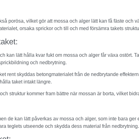
 porösa, vilket gör att mossa och alger lätt kan få fäste och vä
erialet, orsaka sprickor och till och med försämra takets struktu
taket:
h kan lätt hålla kvar fukt om mossa och alger får växa ostört. Ta
r sprickbildning och nedbrytning.
et rent skyddas betongmaterialet från de nedbrytande effekterna 
hålla taket intakt längre.
ch struktur kommer fram bättre när mossan är borta, vilket bidra
men de kan lätt påverkas av mossa och alger, som inte bara ger et
evara teglets utseende och skydda dess material från nedbrytning.